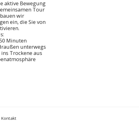
ie aktive Bewegung 
 gemeinsamen Tour 
bauen wir 
n ein, die Sie von 
ivieren.

: 

50 Minuten

 draußen unterwegs

ins Trockene aus

penatmosphäre
Kontakt