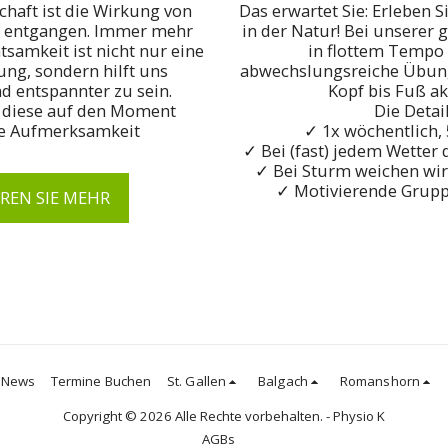
haft ist die Wirkung von 
Das erwartet Sie: Erleben S
t entgangen. Immer mehr 
in der Natur! Bei unserer
tsamkeit ist nicht nur eine 
in flottem Tempo 
g, sondern hilft uns 
abwechslungsreiche Übunge
d entspannter zu sein. 
Kopf bis Fuß akt
 diese auf den Moment 
Die Details
te Aufmerksamkeit
✓ 1x wöchentlich, 
✓ Bei (fast) jedem Wetter
✓ Bei Sturm weichen wir 
✓ Motivierende Grup
REN SIE MEHR
News
Termine Buchen
St. Gallen
Balgach
Romanshorn
Copyright © 2026 Alle Rechte vorbehalten. -
Physio K
AGBs